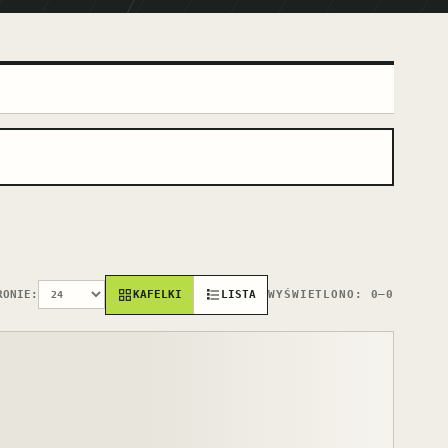
RONIE:
KAFELKI
LISTA
WYŚWIETLONO:
0
–
0