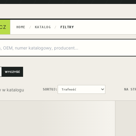
CZ
HOME
/
KATALOG
/
FILTRY
WYCZYŚĆ
 w katalogu
SORTUJ:
NA ST