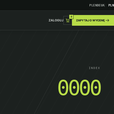
PL
EN
DE
UA
PLN
0
ZALOGUJ
ZAPYTAJ O WYCENĘ
INDEX
0000