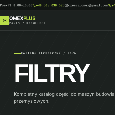
Pon-Pt 8:00-16:00
+48 505 039 525
czesci.omex@gmail.com
+
OMEX
PLUS
OX
PARTS / KNOWLEDGE
KATALOG TECHNICZNY / 2026
FILTRY
Kompletny katalog części do maszyn budowlan
przemysłowych.