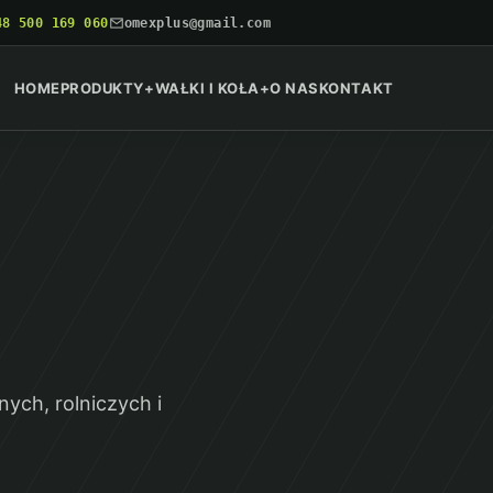
48 500 169 060
omexplus@gmail.com
HOME
PRODUKTY
+
WAŁKI I KOŁA
+
O NAS
KONTAKT
ych, rolniczych i